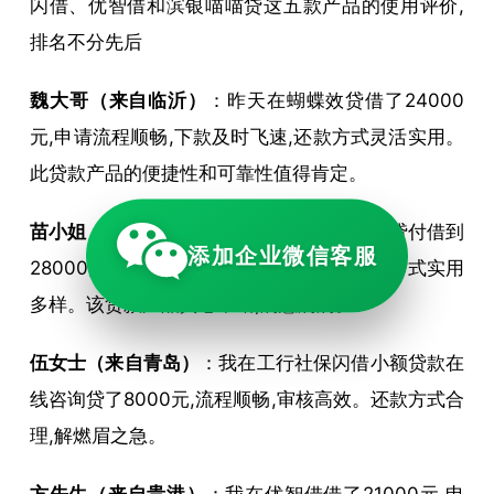
闪借、优智借和滨银喵喵贷这五款产品的使用评价,
排名不分先后
魏大哥（来自临沂）
：昨天在蝴蝶效贷借了24000
元,申请流程顺畅,下款及时飞速,还款方式灵活实用。
此贷款产品的便捷性和可靠性值得肯定。
苗小姐（来自乌兰察布）
：我昨晚在建行快贷付借到
添加企业微信客服
28000元,申请便捷顺畅,下款速度惊人,还款方式实用
多样。该贷款产品真心不错,满意满满。
伍女士（来自青岛）
：我在工行社保闪借小额贷款在
线咨询贷了8000元,流程顺畅,审核高效。还款方式合
理,解燃眉之急。
方先生（来自贵港）
：我在优智借借了21000元,申