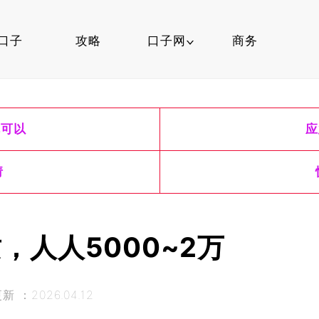
口子
攻略
口子网
商务
口子行情
就可以
应
信用卡
口子知识
请
，人人5000~2万
 ：2026.04.12