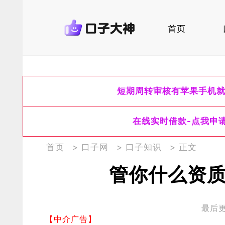
首页
短期周转审核有苹果手机
在线实时借款-点我申
首页
>
口子网
>
口子知识
> 正文
管你什么资质
最后更新
【中介广告】