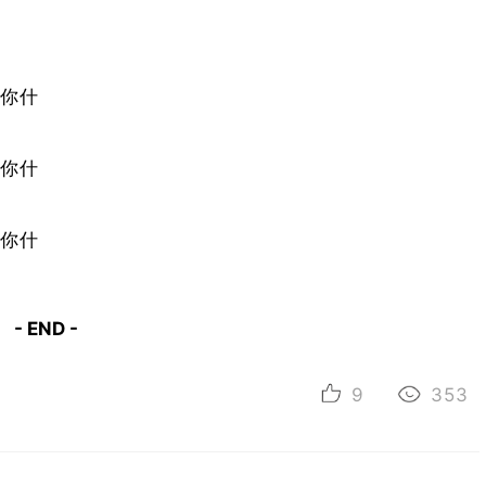
- END -
9
353