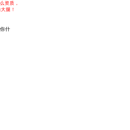
么资质，
拍大腿！