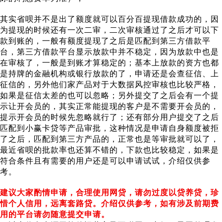
其实省呗并不是出了额度就可以百分百提现借款成功的，因
为提现的时候还有一次二审，二次审核通过了之后才可以下
款到账的，一般有额度提现了之后是匹配到第三方借款平
台，第三方借款平台显示放款中并不稳定，因为放款中也是
在审核了，一般是到账才算稳定的；基本上放款的资方也都
是持牌的金融机构或银行放款的了，申请还是会查征信、上
征信的，另外他们家产品对于大数据风控审核也比较严格，
如果是征信太差的也可以忽略；另外提交了之后会有一个提
示让开会员的，其实正常能提现的客户是不需要开会员的，
提示开会员的时候先忽略就行了；还有部分用户提交了之后
匹配到小赢卡贷等产品审批，这种情况是申请自身额度被拒
了之后，匹配到第三方产品的，正常也是等审批就可以了，
最近省呗的批款率也还算不错的，下款也比较稳定，如果是
符合条件且有需要的用户还是可以申请试试，介绍仅供参
考。
建议大家酌情申请，合理使用网贷，请勿过度以贷养贷，珍
惜个人信用，远离套路贷。介绍仅供参考，如有涉及前期费
用的平台请勿随意提交申请。