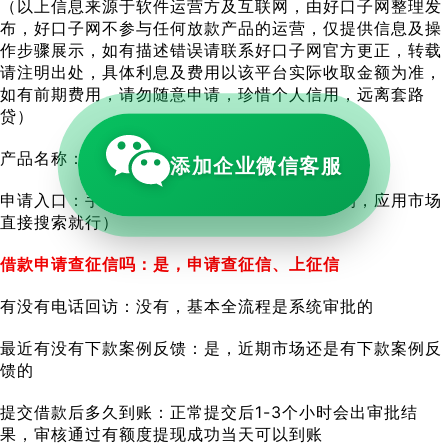
（以上信息来源于软件运营方及互联网，由好口子网整理发
布，好口子网不参与任何放款产品的运营，仅提供信息及操
作步骤展示，如有描述错误请联系好口子网官方更正，转载
请注明出处，具体利息及费用以该平台实际收取金额为准，
如有前期费用，请勿随意申请，珍惜个人信用，远离套路
贷）
产品名称：省呗
添加企业微信客服
申请入口：手机下载省呗APP（安卓苹果都有的，应用市场
直接搜索就行）
借款申请查征信吗：是，申请查征信、上征信
有没有电话回访：没有，基本全流程是系统审批的
最近有没有下款案例反馈：是，近期市场还是有下款案例反
馈的
提交借款后多久到账：正常提交后1-3个小时会出审批结
果，审核通过有额度提现成功当天可以到账