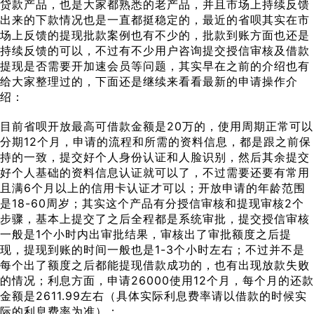
贷款产品，也是大家都熟悉的老产品，并且市场上持续反馈
出来的下款情况也是一直都挺稳定的，最近的省呗其实在市
场上反馈的提现批款案例也有不少的，批款到账方面也还是
持续反馈的可以，不过有不少用户咨询提交授信审核及借款
提现是否需要开加速会员等问题，其实早在之前的介绍也有
给大家整理过的，下面还是继续来看看最新的申请操作介
绍：
目前省呗开放最高可借款金额是20万的，使用周期正常可以
分期12个月，申请的流程和所需的资料信息，都是跟之前保
持的一致，提交好个人身份认证和人脸识别，然后其余提交
好个人基础的资料信息认证就可以了，不过需要还要有常用
且满6个月以上的信用卡认证才可以；开放申请的年龄范围
是18-60周岁；其实这个产品有分授信审核和提现审核2个
步骤，基本上提交了之后全程都是系统审批，提交授信审核
一般是1个小时内出审批结果，审核出了审批额度之后提
现，提现到账的时间一般也是1-3个小时左右；不过并不是
每个出了额度之后都能提现借款成功的，也有出现放款失败
的情况；利息方面，申请26000使用12个月，每个月的还款
金额是2611.99左右（具体实际利息费率请以借款的时候实
际的利息费率为准）；