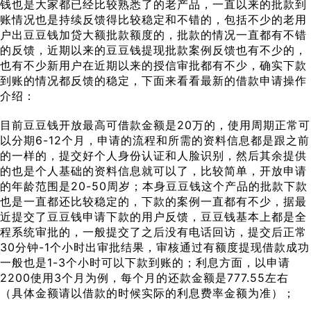
钱也是大家都已经比较熟悉了的老产品，一直以来的批款到
账情况也是持续反馈得比较稳定和不错的，包括不少的老用
户出豆豆钱加贷大额批款额度的，批款的情况一直都有不错
的反馈，近期以来的豆豆钱提现批款案例反馈也有不少的，
也有不少新用户在近期以来的授信审批都有不少，确实下款
到账的情况都反馈的稳定，下面来看看最新的借款申请操作
介绍：
目前豆豆钱开放最高可借款金额是20万的，使用周期正常可
以分期6-12个月，申请的流程和所需的资料信息都是跟之前
的一样的，提交好个人身份认证和人脸识别，然后其余提供
的也是个人基础的资料信息就可以了，比较简单，开放申请
的年龄范围是20-50周岁；本身豆豆钱这个产品的批款下款
也是一直都还比较稳定的，下款的案例一直都有不少，据最
近提交了豆豆钱申请下款的用户反馈，豆豆钱基本上都是全
程系统审批的，一般提交了之后没有电话回访，提交后正常
30分钟-1个小时出审批结果，审核通过有额度提现借款成功
一般也是1-3个小时可以下款到账的；利息方面，以申请
2200使用3个月为例，每个月的还款金额是777.55左右
（具体金额请以借款的时候实际的利息费率金额为准）；