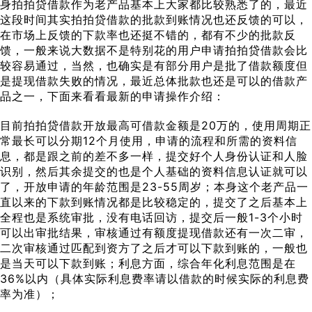
身拍拍贷借款作为老产品基本上大家都比较熟悉了的，最近
这段时间其实拍拍贷借款的批款到账情况也还反馈的可以，
在市场上反馈的下款率也还挺不错的，都有不少的批款反
馈，一般来说大数据不是特别花的用户申请拍拍贷借款会比
较容易通过，当然，也确实是有部分用户是批了借款额度但
是提现借款失败的情况，最近总体批款也还是可以的借款产
品之一，下面来看看最新的申请操作介绍：
目前拍拍贷借款开放最高可借款金额是20万的，使用周期正
常最长可以分期12个月使用，申请的流程和所需的资料信
息，都是跟之前的差不多一样，提交好个人身份认证和人脸
识别，然后其余提交的也是个人基础的资料信息认证就可以
了，开放申请的年龄范围是23-55周岁；本身这个老产品一
直以来的下款到账情况都是比较稳定的，提交了之后基本上
全程也是系统审批，没有电话回访，提交后一般1-3个小时
可以出审批结果，审核通过有额度提现借款还有一次二审，
二次审核通过匹配到资方了之后才可以下款到账的，一般也
是当天可以下款到账；利息方面，综合年化利息范围是在
36%以内（具体实际利息费率请以借款的时候实际的利息费
率为准）；