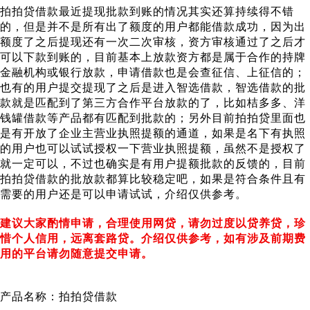
拍拍贷借款最近提现批款到账的情况其实还算持续得不错
的，但是并不是所有出了额度的用户都能借款成功，因为出
额度了之后提现还有一次二次审核，资方审核通过了之后才
可以下款到账的，目前基本上放款资方都是属于合作的持牌
金融机构或银行放款，申请借款也是会查征信、上征信的；
也有的用户提交提现了之后是进入智选借款，智选借款的批
款就是匹配到了第三方合作平台放款的了，比如桔多多、洋
钱罐借款等产品都有匹配到批款的；另外目前拍拍贷里面也
是有开放了企业主营业执照提额的通道，如果是名下有执照
的用户也可以试试授权一下营业执照提额，虽然不是授权了
就一定可以，不过也确实是有用户提额批款的反馈的，目前
拍拍贷借款的批放款都算比较稳定吧，如果是符合条件且有
需要的用户还是可以申请试试，介绍仅供参考。
建议大家酌情申请，合理使用网贷，请勿过度以贷养贷，珍
惜个人信用，远离套路贷。介绍仅供参考，如有涉及前期费
用的平台请勿随意提交申请。
产品名称：拍拍贷借款