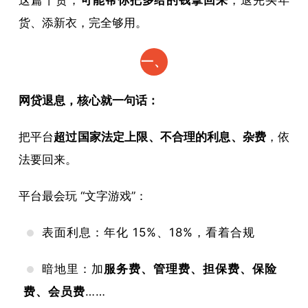
货、添新衣，完全够用。
一、
先讲
网贷退息，核心就一句话：
透：
把平台
超过国家法定上限、不合理的利息、杂费
，依
退息
法要回来。
不是
平台最会玩 “文字游戏”：
“薅
羊
表面利息：年化 15%、18%，看着合规
毛”，
暗地里：加
服务费、管理费、担保费、保险
是拿
费、会员费
……