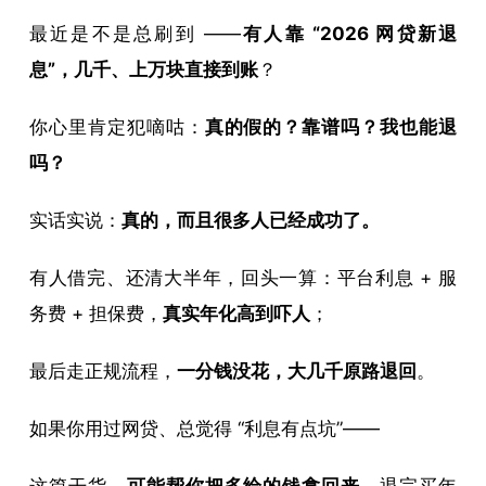
最近是不是总刷到 ——
有人靠 “2026 网贷新退
息”，几千、上万块直接到账
？
你心里肯定犯嘀咕：
真的假的？靠谱吗？我也能退
吗？
实话实说：
真的，而且很多人已经成功了。
有人借完、还清大半年，回头一算：平台利息 + 服
务费 + 担保费，
真实年化高到吓人
；
最后走正规流程，
一分钱没花，大几千原路退回
。
如果你用过网贷、总觉得 “利息有点坑”——
这篇干货，
可能帮你把多给的钱拿回来
，退完买年