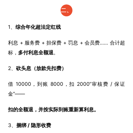
二、
这 5
1、
综合年化超法定红线
类
利息 + 服务费 + 担保费 + 罚息 + 会员费…… 合计超
钱，
标，
多付利息全额退
。
100%
2、
砍头息（放款先扣费）
能退
（占
借 10000，到账 8000，扣 2000“审核费 / 保证
一条
金”——
就去
扣的全额退，并按实际到账重新算利息。
申
3、
捆绑 / 隐形收费
请）