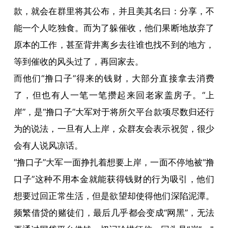
款，就会在群里将其公布，并且美其名曰：分享，不
能一个人吃独食。而为了躲催收，他们果断地放弃了
原本的工作，甚至背井离乡去往谁也找不到的地方，
等到催收的风头过了，再回家去。
而他们“撸口子”得来的钱财，大部分直接拿去消费
了，但也有人一笔一笔攒起来回老家盖房子。“上
岸”，是“撸口子”大军对于将所欠平台款项尽数归还行
为的说法，一旦有人上岸，众群友会表示祝贺，很少
会有人说风凉话。
“撸口子”大军一面挣扎着想要上岸，一面不停地被“撸
口子”这种不用本金就能获得钱财的行为吸引，他们
想要过回正常生活，但是欲望却使得他们深陷泥潭。
频繁借贷的赌徒们，最后几乎都会变成“网黑”，无法